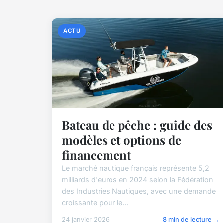
ACTU
Bateau de pêche : guide des
modèles et options de
financement
Le marché nautique français représente 5,2
milliards d'euros en 2024 selon la Fédération
des Industries Nautiques, avec une demande
croissante pour le...
24 janvier 2026
8 min de lecture →