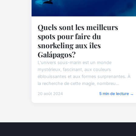
Quels sont les meilleurs
spots pour faire du
snorkeling aux îles
Galápagos?
L'univers sous-marin est un monde
mystérieux, fascinant, aux couleurs
éblouissantes et aux formes surprenantes. À
la recherche de cette magie, nombreu...
20 août 2024
5 min de lecture →