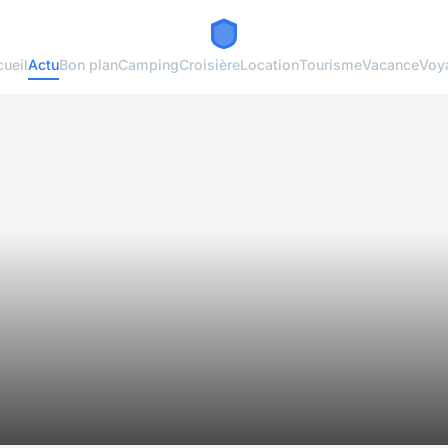
ueil
Actu
Bon plan
Camping
Croisière
Location
Tourisme
Vacance
Voy