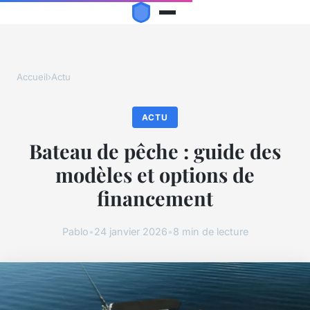
Accueil
›
Actu
ACTU
Bateau de pêche : guide des
modèles et options de
financement
Pablo
•
24 janvier 2026
•
8 min de lecture