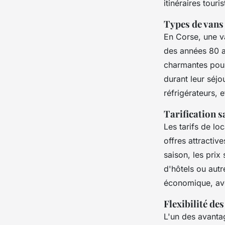
itinéraires touri
Types de vans
En Corse, une va
des années 80 a
charmantes pour
durant leur séjo
réfrigérateurs, 
Tarification s
Les tarifs de lo
offres attractiv
saison, les prix
d'hôtels ou aut
économique, avec
Flexibilité de
L'un des avantag