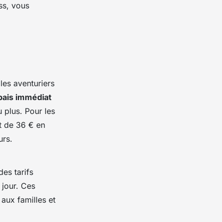
ss, vous
les aventuriers
bais immédiat
u plus. Pour les
nt de 36 € en
urs.
des tarifs
 jour. Ces
aux familles et