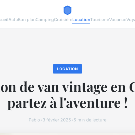
ueil
Actu
Bon plan
Camping
Croisière
Location
Tourisme
Vacance
Voy
LOCATION
on de van vintage en 
partez à l'aventure !
Pablo
•
3 février 2025
•
5 min de lecture