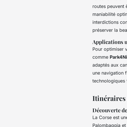
routes peuvent ê
maniabilité opt
interdictions c
préserver la beau
Applications u
Pour optimiser 
comme
Park4Ni
adaptés aux cam
une navigation f
technologiques fa
Itinéraires
Découverte de
La Corse est un
Palombaggia et 