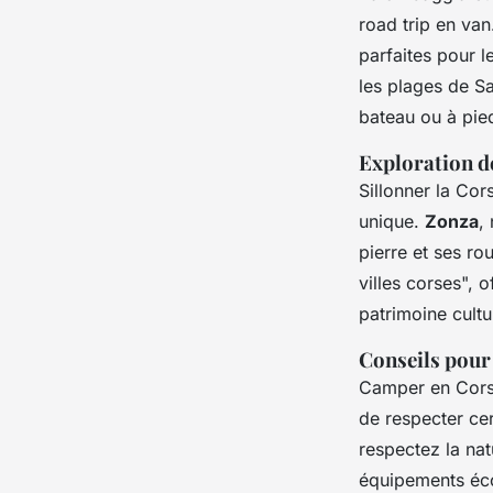
road trip en van
parfaites pour l
les plages de S
bateau ou à pied
Exploration de
Sillonner la Cor
unique.
Zonza
,
pierre et ses ro
villes corses", 
patrimoine cultu
Conseils pour
Camper en Cors
de respecter cer
respectez la na
équipements écol