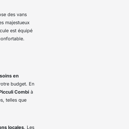
se des vans
ges majestueux
cule est équipé
onfortable.
soins en
votre budget. En
 Picculi Combi
à
, telles que
ons locales
. Les