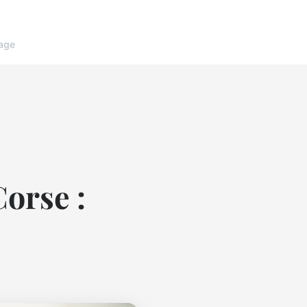
age
Corse :