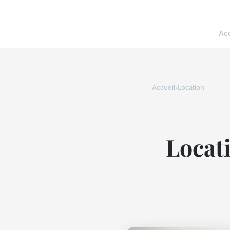
Acc
Accueil
›
Location
Locati