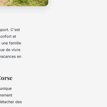
port. C'est
confort et
 une famille
que de vivre
vacances en
Corse
 unique
èrement
détacher des