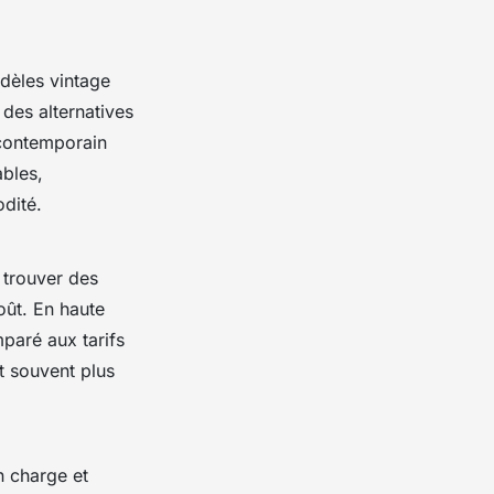
odèles vintage
des alternatives
 contemporain
ables,
odité.
 trouver des
oût. En haute
mparé aux tarifs
t souvent plus
n charge et