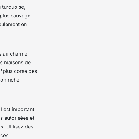
 turquoise,
 plus sauvage,
seulement en
es au charme
es maisons de
e "plus corse des
son riche
il est important
s autorisées et
. Utilisez des
aces.