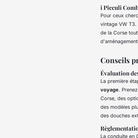
i Picculi Comb
Pour ceux cherc
vintage VW T3. 
de la Corse tou
d'aménagements 
Conseils pr
Évaluation des
La première éta
voyage
. Prenez
Corse, des opti
des modèles plu
des douches ext
Règlementatio
La conduite en C