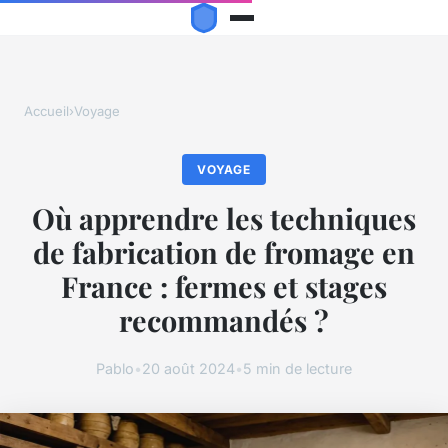
Accueil
›
Voyage
VOYAGE
Où apprendre les techniques
de fabrication de fromage en
France : fermes et stages
recommandés ?
Pablo
•
20 août 2024
•
5 min de lecture