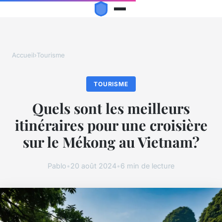
Accueil
›
Tourisme
TOURISME
Quels sont les meilleurs
itinéraires pour une croisière
sur le Mékong au Vietnam?
Pablo
•
20 août 2024
•
6 min de lecture